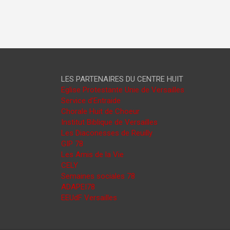
LES PARTENAIRES DU CENTRE HUIT
Eglise Protestante Unie de Versailles
Service d’Entraide
Chorale Huit de Choeur
Institut Biblique de Versailles
Les Diaconesses de Reuilly
GIP 78
Les Amis de la Vie
CELY
Semaines sociales 78
ADAPEI78
EEUdF Versailles