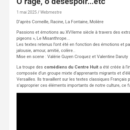
Ô rage, ô désespoir…etc
1 mai 2025
Webmestre
D’après Corneille, Racine, La Fontaine, Molière
Passions et émotions au XVIIeme siècle à travers des extrai
pigeons », Le Misanthrope….
Les textes retenus l’ont été en fonction des émotions et pa
jalousie, amour, amitié, colère…
Mise en scene : Valérie Guyen Croquez et Valentine Daruty
La troupe des
comédiens du Centre Huit
a été créée à l’i
composée d’un groupe mixte d’apprenants migrants et d’é
Versailles. Ils travaillent sur les textes classiques França
s’approprier ces éléments importants de notre culture, ce fais