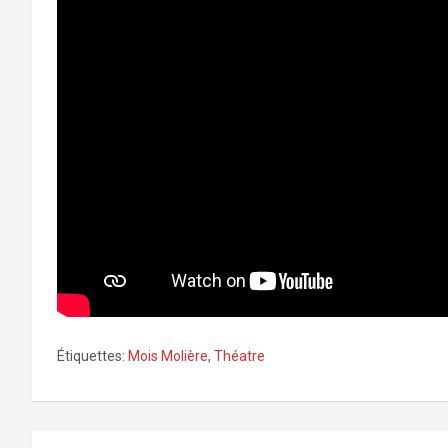
Étiquettes:
Mois Molière
,
Théatre