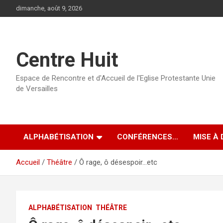
Aller
dimanche, août 9, 2026
au
contenu
Centre Huit
Espace de Rencontre et d'Accueil de l'Eglise Protestante Unie
de Versailles
ALPHABÉTISATION
CONFÉRENCES…
MISE À 
Accueil
Théâtre
Ô rage, ô désespoir…etc
ALPHABÉTISATION
THÉÂTRE