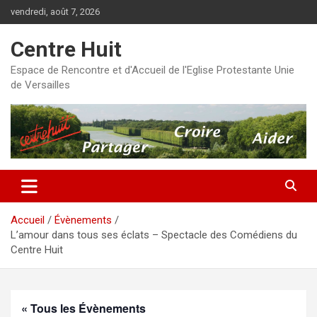
Aller
vendredi, août 7, 2026
au
contenu
Centre Huit
Espace de Rencontre et d'Accueil de l'Eglise Protestante Unie
de Versailles
Accueil
Évènements
L’amour dans tous ses éclats – Spectacle des Comédiens du
Centre Huit
« Tous les Évènements