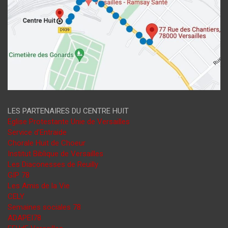
LES PARTENAIRES DU CENTRE HUIT
Eglise Protestante Unie de Versailles
Service d’Entraide
Chorale Huit de Choeur
Institut Biblique de Versailles
Les Diaconesses de Reuilly
GIP 78
Les Amis de la Vie
CELY
Semaines sociales 78
ADAPEI78